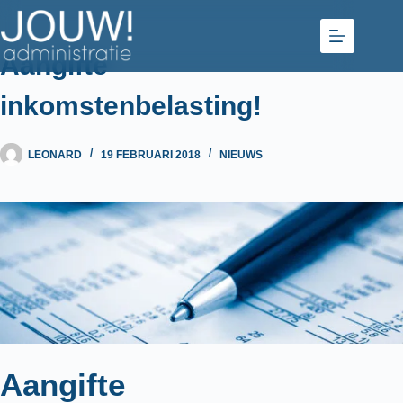
Ga
naar
de
Aangifte
inhoud
inkomstenbelasting!
LEONARD
19 FEBRUARI 2018
NIEUWS
Aangifte