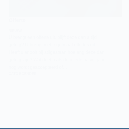
Offerte
NIEUWS
U brengt een offerte uit, blijft deze dan altijd
geldig? U brengt met regelmaat offertes uit.
Heeft u er ooit bij stilgestaan hoelang deze dan
geldig zijn? Wat doet u als de offerte na vijf jaar
nog wordt geaccepteerd of…
CATO BOENDER