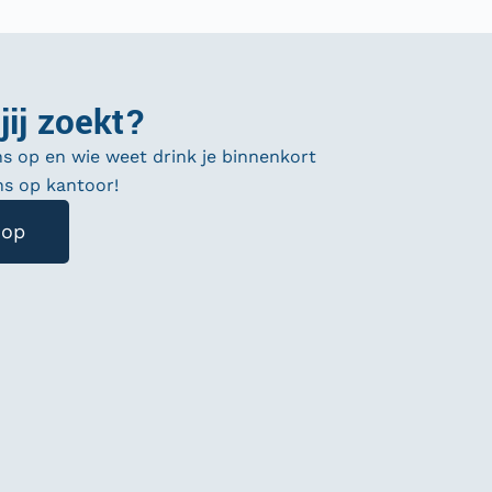
 jij zoekt?
 op en wie weet drink je binnenkort
ons op kantoor!
ol een aantal
nistratie. Ik
 op
cuur te werk
ook erg naar
werker