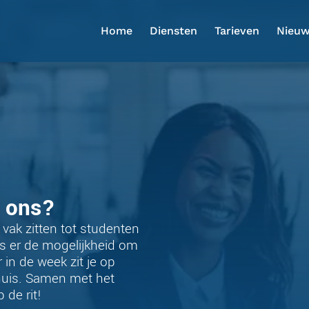
Home
Diensten
Tarieven
Nieu
j ons?
t vak zitten tot studenten
 is er de mogelijkheid om
 in de week zit je op
 huis. Samen met het
de rit!