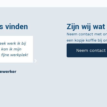
s vinden
Zijn wij wat
Neem contact met ons
een kopje koffie bij 
eek werk ik bij
Als student werk ik naast scho
 kan ik mijn
uren in de week bij Jouw! admi
Neem contact
 fijne werkplek!
leer hoe ik systematisch en se
ga. En daarnaast heb ik het 
mijn zin.
ewerker
Boekhoudkundig mede