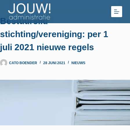
Ga
naar
de
Bestuurslid
inhoud
stichting/vereniging: per 1
juli 2021 nieuwe regels
CATO BOENDER
28 JUNI 2021
NIEUWS