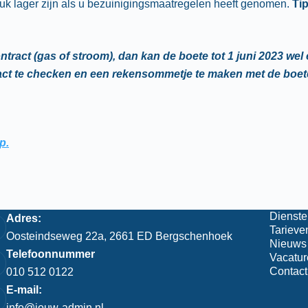
stuk lager zijn als u bezuinigingsmaatregelen heeft genomen.
Tip
tract (gas of stroom), dan kan de boete tot 1 juni 2023 wel 
t te checken en een rekensommetje te maken met de boetes
p.
Dienste
Adres:
Tarieve
Oosteindseweg 22a, 2661 ED Bergschenhoek
Nieuws
Telefoonnummer
Vacatur
Contact
010 512 0122
E-mail:
info@jouw-admin.nl