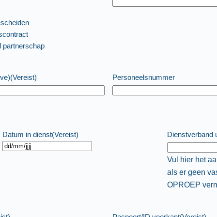
scheiden
contract
d partnerschap
ive)
(Vereist)
Personeelsnummer
Datum in dienst
(Vereist)
Dienstverband 
Vul hier het a
als er geen va
OPROEP verm
ist)
Paspoort/ID voorkant
(Vereist)