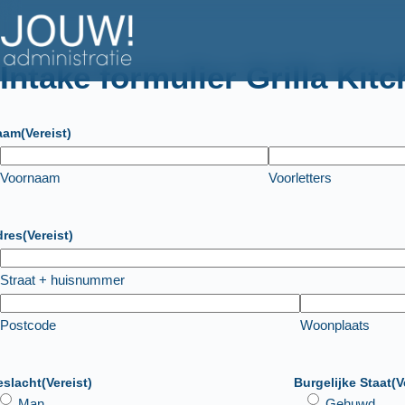
Ga
naar
de
Intake formulier Grilla Kit
inhoud
aam
(Vereist)
Voornaam
Voorletters
dres
(Vereist)
Straat + huisnummer
Postcode
Woonplaats
eslacht
(Vereist)
Burgelijke Staat
(V
Man
Gehuwd