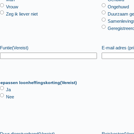
Vrouw
Ongehuwd
Zeg ik liever niet
Duurzaam ge
Samenlevings
Geregistreer
Funtie
(Vereist)
E-mail adres (pr
epassen loonheffingskorting
(Vereist)
Ja
Nee
Duur dienstverband
(Vereist)
Reiskosten
(Vere