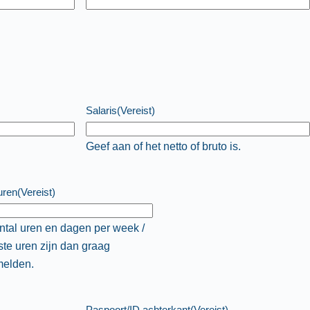
Salaris
(Vereist)
Geef aan of het netto of bruto is.
uren
(Vereist)
antal uren en dagen per week /
ste uren zijn dan graag
elden.
Paspoort/ID achterkant
(Vereist)