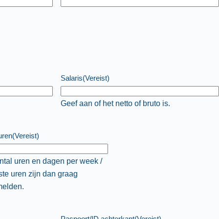
Salaris
(Vereist)
Geef aan of het netto of bruto is.
uren
(Vereist)
antal uren en dagen per week /
ste uren zijn dan graag
elden.
Paspoort/ID achterkant
(Vereist)