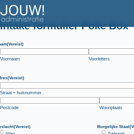
Ga
naar
de
Intake formulier Poke Box
inhoud
aam
(Vereist)
Voornaam
Voorletters
dres
(Vereist)
Straat + huisnummer
Postcode
Woonplaats
eslacht
(Vereist)
Burgelijke Staat
(V
Man
Gehuwd