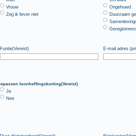
Vrouw
Ongehuwd
Zeg ik liever niet
Duurzaam ge
Samenlevings
Geregistreer
Funtie
(Vereist)
E-mail adres (pr
epassen loonheffingskorting
(Vereist)
Ja
Nee
Duur dienstverband
(Vereist)
Reiskosten
(Vere