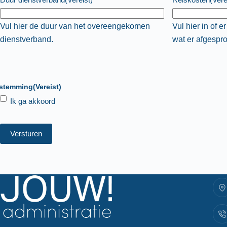
Vul hier de duur van het overeengekomen
Vul hier in of 
dienstverband.
wat er afgespro
nstemming
(Vereist)
Ik ga akkoord
Versturen