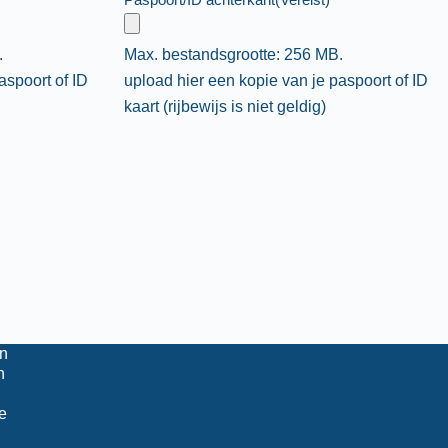
.
Max. bestandsgrootte: 256 MB.
aspoort of ID
upload hier een kopie van je paspoort of ID
kaart (rijbewijs is niet geldig)
n
n
e