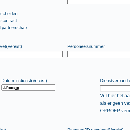
scheiden
contract
d partnerschap
ive)
(Vereist)
Personeelsnummer
Datum in dienst
(Vereist)
Dienstverband 
Vul hier het a
als er geen va
OPROEP verm
ist)
Paspoort/ID voorkant
(Vereist)