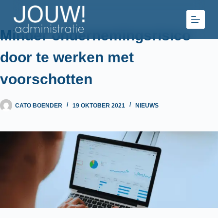
Ga
naar
de
Minder ondernemingsrisico
inhoud
door te werken met
voorschotten
CATO BOENDER
19 OKTOBER 2021
NIEUWS