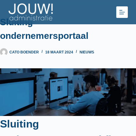
Ga
naar
de
Sluiting
inhoud
ondernemersportaal
CATO BOENDER
18 MAART 2024
NIEUWS
Sluiting