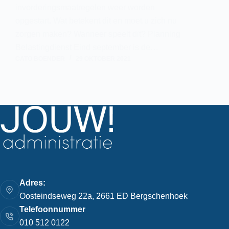
invorderingsmaatregelen weer worden
opgestart. Wat betekent dit en moet u zich nu
zorgen maken? Wanneer speelt dit? Planning
Belastingdienst Eind september is de…
CATO BOENDER
29 OKTOBER 2021
Adres:
Oosteindseweg 22a, 2661 ED Bergschenhoek
Telefoonnummer
010 512 0122