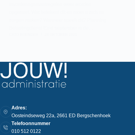
invorderingsmaatregelen weer worden
opgestart. Wat betekent dit en moet u zich nu
zorgen maken? Wanneer speelt dit? Planning
Belastingdienst Eind september is de…
CATO BOENDER
29 OKTOBER 2021
Adres:
Oosteindseweg 22a, 2661 ED Bergschenhoek
Telefoonnummer
010 512 0122