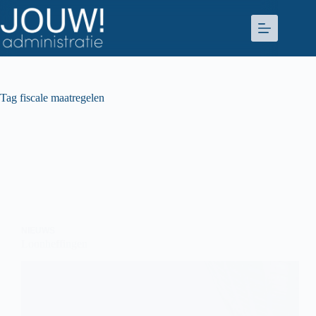
Ga
naar
de
inhoud
Tag
fiscale maatregelen
NIEUWS
Loonheffingen