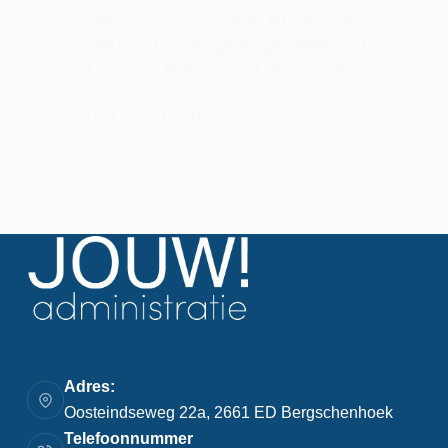
Hoofdlijnenakkoord Hoop, lef en trots. Dat
akkoord bevat ook fiscale maatregelen. Wat
moet u weten? Hoe concreet zijn al deze
plannen? Hoop, lef en…
CATO BOENDER
2 JULI 2024
Adres:
Oosteindseweg 22a, 2661 ED Bergschenhoek
Telefoonnummer