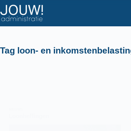
Ga
naar
de
inhoud
Tag
loon- en inkomstenbelastin
NIEUWS
Loonheffingen