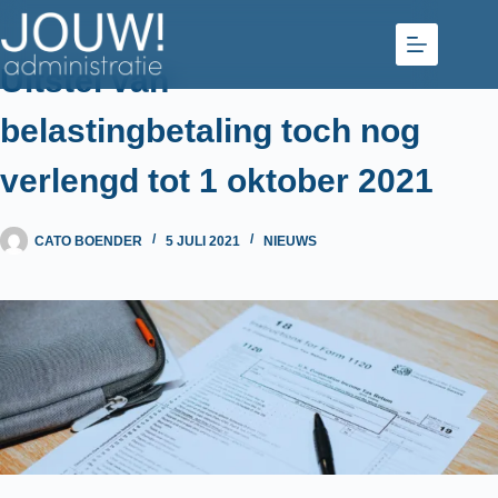
Ga
naar
de
Uitstel van
inhoud
belastingbetaling toch nog
verlengd tot 1 oktober 2021
CATO BOENDER
5 JULI 2021
NIEUWS