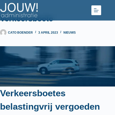
Ga
naar
de
Verkeersboete
inhoud
CATO BOENDER
3 APRIL 2023
NIEUWS
Verkeersboetes
belastingvrij vergoeden