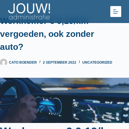
Ga
naar
de
Werknemer € 0,19/km
inhoud
vergoeden, ook zonder
auto?
CATO BOENDER
2 SEPTEMBER 2022
UNCATEGORIZED