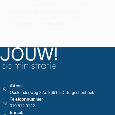
overheid u tegemoet. Wat is er dan mogelijk?
Ondernemers die moeite hebben om de
termijnbedragen van de betalingsregeling…
CATO BOENDER
13 NOVEMBER 2022
Adres:
Oosteindseweg 22a, 2661 ED Bergschenhoek
Telefoonnummer
010 512 0122
E-mail: