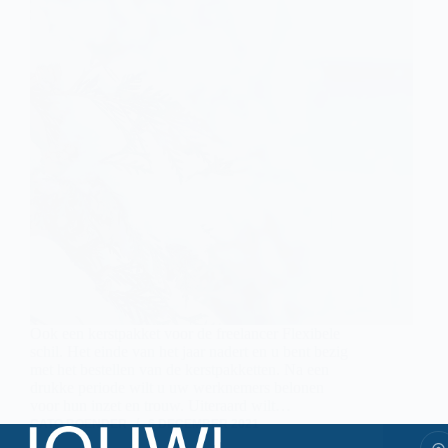
Ook een kerstpakket voor de freelancer Flexibele
schil. Het einde van het jaar nadert en u bent bezig
met het bestellen van de kerstpakketten. Na een
drukke periode wilt u uw werknemers belonen
voor hun inzet en trouw. Uiteraard wilt…
CATO BOENDER
6 DECEMBER 2021