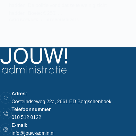
hadden. De politie vond dat ze te weinig zicht
hadden. Boete: € 250! …
CATO BOENDER
10 FEBRUARI 2023
Adres:
Oosteindseweg 22a, 2661 ED Bergschenhoek
Telefoonnummer
010 512 0122
E-mail:
info@jouw-admin.nl