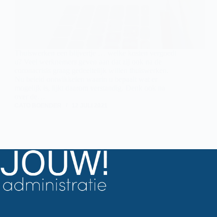
Thuiswerken een blijvertje … welke kosten vergoedt
u? Veel werknemers geven aan dat zij ook na de
coronacrisis graag gedeeltelijk willen thuiswerken.
Nu beleid ontwikkelen waarin u bepaalt wat er
mogelijk is, lijkt daarom verstandig. Denk ook na
over de…
CATO BOENDER
12 JULI 2021