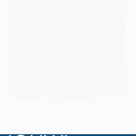
Wettelijk minimumloon per 01.01.2023 Zoals al
een paar keer in het nieuws was, stijgt het wettelijk
minimumloon per 2023. De kogel is nu door de
kerk. Waar moet u inzake loonkosten rekening mee
houden? Het kabinet wil werken lonender
maken…
CATO BOENDER
17 OKTOBER 2022