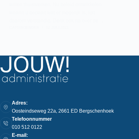
willen thuiswerken. Nu beleid ontwikkelen
waarin u bepaalt wat er mogelijk is, lijkt
daarom verstandig. Denk ook na over de…
CATO BOENDER
12 JULI 2021
Adres:
Oosteindseweg 22a, 2661 ED Bergschenhoek
Telefoonnummer
010 512 0122
E-mail: