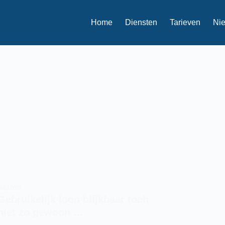
Home
Diensten
Tarieven
Ni
NIEUWS
Gebruikelijk loon blijkbaar toch
niet zo gewoon …